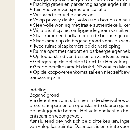
• Prachtig groen en parkachtig aangelegde tuin
• Tuin voorzien van sproeierinstallatie
• Vrijstaand schuurtje aanwezig
• Volop privacy dankzij volwassen bomen en natu
• Sfeervolle woning met fraaie authentieke luike
• Vrij uitzicht op het omliggende groen vanuit vr
• Slaapkamer en badkamer op de begane grond
• Slaapkamer op de begane grond voorzien van a
• Twee ruime slaapkamers op de verdieping
• Ruime oprit met carport en parkeergelegenhei
• Op loopafstand van bossen en zandverstuivin
• Gelegen op de geliefde Utrechtse Heuvelrug
• Goede bereikbaarheid dankzij NS-station Maar
• Op de koopovereenkomst zal een niet-zelfbe
toepassing zijn.
Indeling
Begane grond
Via de entree komt u binnen in de sfeervolle w
grote raampartijen en openslaande deuren geniet
de omliggende bomen. Het vele daglicht en het z
ontspannen woongevoel.
Aansluitend bevindt zich de dichte keuken, inge
van volop kastruimte. Daarnaast is er ruimte voo