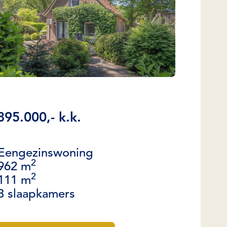
895.000,- k.k.
Eengezinswoning
2
962 m
2
111 m
3 slaapkamers