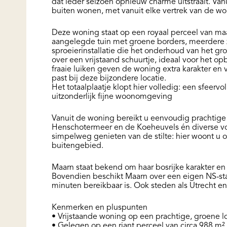
dat ieder seizoen opnieuw charme uitstraalt. Van
buiten wonen, met vanuit elke vertrek van de wo
Deze woning staat op een royaal perceel van maa
aangelegde tuin met groene borders, meerdere 
sproeierinstallatie die het onderhoud van het gr
over een vrijstaand schuurtje, ideaal voor het o
fraaie luiken geven de woning extra karakter en v
past bij deze bijzondere locatie.
Het totaalplaatje klopt hier volledig: een sfeervo
uitzonderlijk fijne woonomgeving
Vanuit de woning bereikt u eenvoudig prachtige 
Henschotermeer en de Koeheuvels én diverse voo
simpelweg genieten van de stilte: hier woont u op
buitengebied.
Maarn staat bekend om haar bosrijke karakter en
Bovendien beschikt Maarn over een eigen NS-stat
minuten bereikbaar is. Ook steden als Utrecht en
Kenmerken en pluspunten
• Vrijstaande woning op een prachtige, groene l
• Gelegen op een riant perceel van circa 988 m²