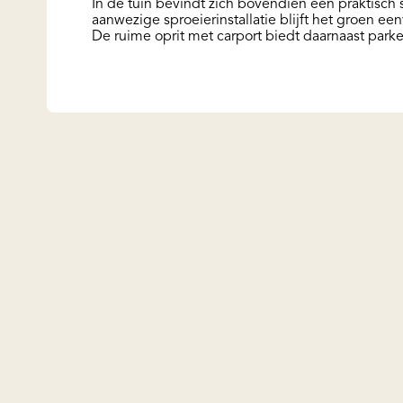
In de tuin bevindt zich bovendien een praktisch s
aanwezige sproeierinstallatie blijft het groen ee
De ruime oprit met carport biedt daarnaast park