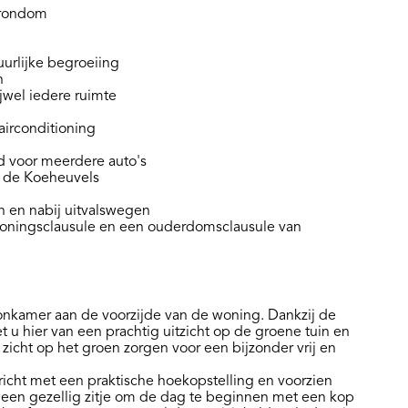
 rondom
urlijke begroeiing
n
ijwel iedere ruimte
irconditioning
d voor meerdere auto's
g de Koeheuvels
n en nabij uitvalswegen
woningsclausule en een ouderdomsclausule van
oonkamer aan de voorzijde van de woning. Dankzij de
 u hier van een prachtig uitzicht op de groene tuin en
icht op het groen zorgen voor een bijzonder vrij en
richt met een praktische hoekopstelling en voorzien
r een gezellig zitje om de dag te beginnen met een kop