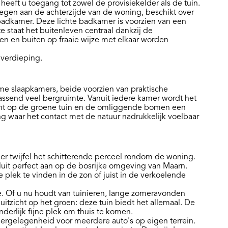
 heeft u toegang tot zowel de provisiekelder als de tuin.
egen aan de achterzijde van de woning, beschikt over
 badkamer. Deze lichte badkamer is voorzien van een
e staat het buitenleven centraal dankzij de
n en buiten op fraaie wijze met elkaar worden
 verdieping.
me slaapkamers, beide voorzien van praktische
ssend veel bergruimte. Vanuit iedere kamer wordt het
zicht op de groene tuin en de omliggende bomen een
ing waar het contact met de natuur nadrukkelijk voelbaar
er twijfel het schitterende perceel rondom de woning.
sluit perfect aan op de bosrijke omgeving van Maarn.
ke plek te vinden in de zon of juist in de verkoelende
te. Of u nu houdt van tuinieren, lange zomeravonden
uitzicht op het groen: deze tuin biedt het allemaal. De
nderlijk fijne plek om thuis te komen.
eergelegenheid voor meerdere auto's op eigen terrein.