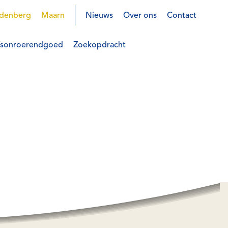
denberg
Maarn
Nieuws
Over ons
Contact
jfsonroerendgoed
Zoekopdracht