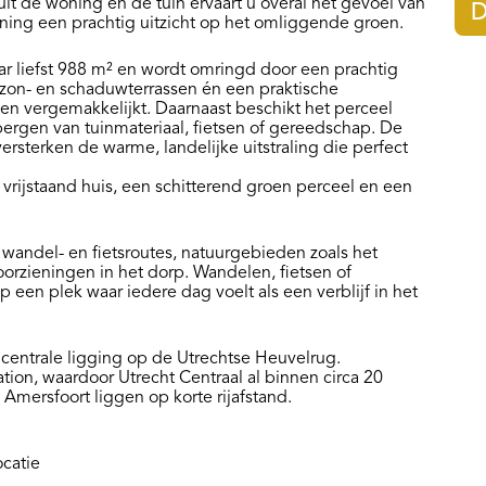
uit de woning én de tuin ervaart u overal het gevoel van
D
ning een prachtig uitzicht op het omliggende groen.
r liefst 988 m² en wordt omringd door een prachtig
zon- en schaduwterrassen én een praktische
oen vergemakkelijkt. Daarnaast beschikt het perceel
pbergen van tuinmateriaal, fietsen of gereedschap. De
ersterken de warme, landelijke uitstraling die perfect
l vrijstaand huis, een schitterend groen perceel en een
wandel- en fietsroutes, natuurgebieden zoals het
rzieningen in het dorp. Wandelen, fietsen of
 een plek waar iedere dag voelt als een verblijf in het
 centrale ligging op de Utrechtse Heuvelrug.
ion, waardoor Utrecht Centraal al binnen circa 20
 Amersfoort liggen op korte rijafstand.
ocatie