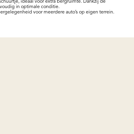
chuurtje, ideaal voor extra bergruimte. Dankzij de
nvoudig in optimale conditie.
eergelegenheid voor meerdere auto’s op eigen terrein.