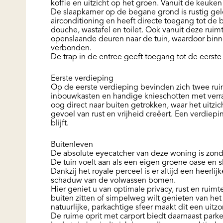
koffie en uitzicht op het groen. Vanuit de keuken
De slaapkamer op de begane grond is rustig gel
airconditioning en heeft directe toegang tot de
douche, wastafel en toilet. Ook vanuit deze ruimt
openslaande deuren naar de tuin, waardoor binne
verbonden.
De trap in de entree geeft toegang tot de eerste
Eerste verdieping
Op de eerste verdieping bevinden zich twee rui
inbouwkasten en handige knieschotten met verra
oog direct naar buiten getrokken, waar het uit
gevoel van rust en vrijheid creëert. Een verdiep
blijft.
Buitenleven
De absolute eyecatcher van deze woning is zond
De tuin voelt aan als een eigen groene oase en 
Dankzij het royale perceel is er altijd een heerlij
schaduw van de volwassen bomen.
Hier geniet u van optimale privacy, rust en ruim
buiten zitten of simpelweg wilt genieten van het 
natuurlijke, parkachtige sfeer maakt dit een uitzo
De ruime oprit met carport biedt daarnaast park