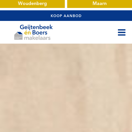
Woudenberg
Maarn
KOOP AANBOD