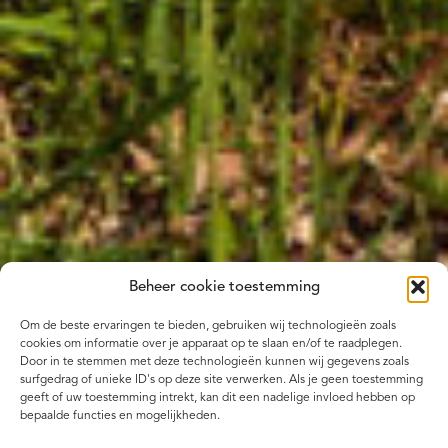
Beheer cookie toestemming
Om de beste ervaringen te bieden, gebruiken wij technologieën zoals
cookies om informatie over je apparaat op te slaan en/of te raadplegen.
Door in te stemmen met deze technologieën kunnen wij gegevens zoals
surfgedrag of unieke ID's op deze site verwerken. Als je geen toestemming
geeft of uw toestemming intrekt, kan dit een nadelige invloed hebben op
bepaalde functies en mogelijkheden.