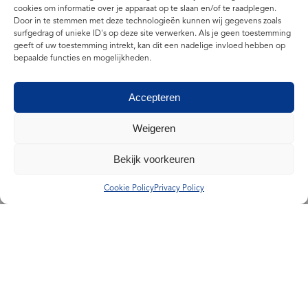
cookies om informatie over je apparaat op te slaan en/of te raadplegen.
Naar de bedrijfsmakelaardij
Door in te stemmen met deze technologieën kunnen wij gegevens zoals
Het BOG aanbod bekijken
surfgedrag of unieke ID's op deze site verwerken. Als je geen toestemming
geeft of uw toestemming intrekt, kan dit een nadelige invloed hebben op
Contact Woudenberg
bepaalde functies en mogelijkheden.
033 286 2022
Accepteren
woudenberg@geijtenbeekenboers.nl
Weigeren
Dorpsstraat 3, Woudenberg
Maandag 09.00 - 17.30 uur
Bekijk voorkeuren
Dinsdag 09.00 - 17.30 uur
Cookie Policy
Privacy Policy
Woensdag 09.00 - 17.30 uur
Donderdag 09.00 - 17.30 uur
Vrijdag 09.00 - 17.30 uur
Zaterdag Op afspraak
Contact Maarn