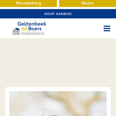
Woudenberg
Maarn
KOOP AANBOD