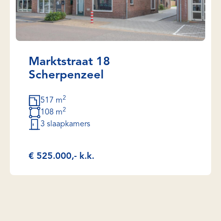
Marktstraat 18
Scherpenzeel
2
517 m
2
108 m
3 slaapkamers
€ 525.000,- k.k.