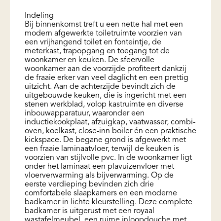
Indeling
Bij binnenkomst treft u een nette hal met een
modern afgewerkte toiletruimte voorzien van
een vrijhangend toilet en fonteintje, de
meterkast, trapopgang en toegang tot de
woonkamer en keuken. De sfeervolle
woonkamer aan de voorzijde profiteert dankzij
de fraaie erker van veel daglicht en een prettig
uitzicht. Aan de achterzijde bevindt zich de
uitgebouwde keuken, die is ingericht met een
stenen werkblad, volop kastruimte en diverse
inbouwapparatuur, waaronder een
inductiekookplaat, afzuigkap, vaatwasser, combi-
oven, koelkast, close-inn boiler én een praktische
kickspace. De begane grond is afgewerkt met
een fraaie laminaatvloer, terwijl de keuken is
voorzien van stijlvolle pvc. In de woonkamer ligt
onder het laminaat een plavuizenvloer met
vloerverwarming als bijverwarming. Op de
eerste verdieping bevinden zich drie
comfortabele slaapkamers en een moderne
badkamer in lichte kleurstelling. Deze complete
badkamer is uitgerust met een royaal
wastafelmeubel, een ruime inloopdouche met