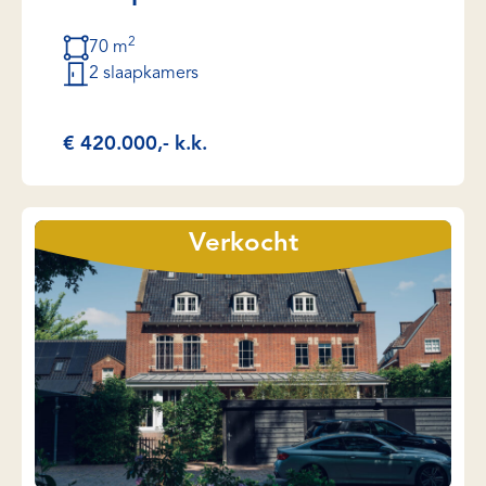
2
70 m
2 slaapkamers
€ 420.000,- k.k.
Verkocht