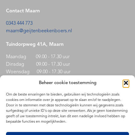
Contact Maarn
0343 444 773
maarn@geijtenbeekenboers.nl
Tuindorpweg 41A, Maarn
Maandag 09.00 - 17.30 uur
Dinsdag 09.00 - 17.30 uur
Woensdag 09.00 - 17.30 uur
Donderdag 09.00 - 17.30 uur
Beheer cookie toestemming
Vrijdag 09.00 - 17.30 uur
Zaterdag Op afspraak
Om de beste ervaringen te bieden, gebruiken wij technologieën zoals
cookies om informatie over je apparaat op te slaan en/of te raadplegen.
Door in te stemmen met deze technologieën kunnen wij gegevens zoals
surfgedrag of unieke ID's op deze site verwerken. Als je geen toestemming
geeft of uw toestemming intrekt, kan dit een nadelige invloed hebben op
bepaalde functies en mogelijkheden.