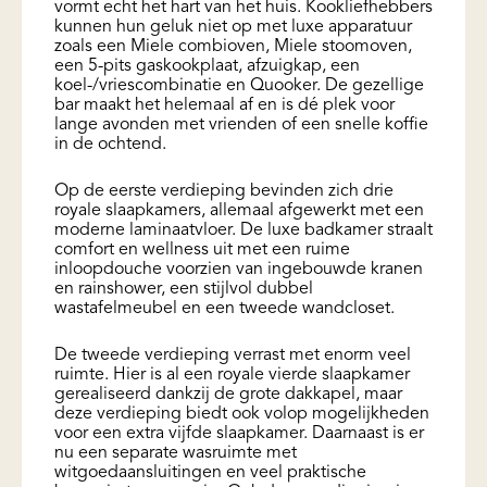
vormt echt het hart van het huis. Kookliefhebbers
kunnen hun geluk niet op met luxe apparatuur
zoals een Miele combioven, Miele stoomoven,
een 5-pits gaskookplaat, afzuigkap, een
koel-/vriescombinatie en Quooker. De gezellige
bar maakt het helemaal af en is dé plek voor
lange avonden met vrienden of een snelle koffie
in de ochtend.
Op de eerste verdieping bevinden zich drie
royale slaapkamers, allemaal afgewerkt met een
moderne laminaatvloer. De luxe badkamer straalt
comfort en wellness uit met een ruime
inloopdouche voorzien van ingebouwde kranen
en rainshower, een stijlvol dubbel
wastafelmeubel en een tweede wandcloset.
De tweede verdieping verrast met enorm veel
ruimte. Hier is al een royale vierde slaapkamer
gerealiseerd dankzij de grote dakkapel, maar
deze verdieping biedt ook volop mogelijkheden
voor een extra vijfde slaapkamer. Daarnaast is er
nu een separate wasruimte met
witgoedaansluitingen en veel praktische