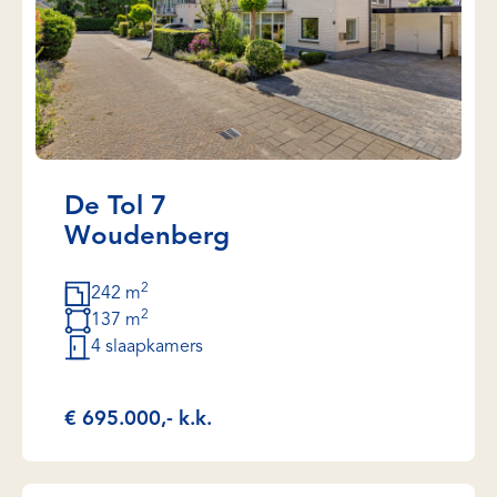
De Tol 7
Woudenberg
2
242 m
2
137 m
4 slaapkamers
€ 695.000,- k.k.