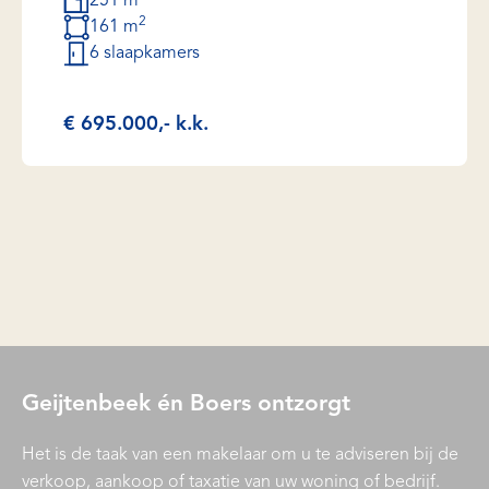
251 m
2
161 m
6 slaapkamers
€ 695.000,- k.k.
Geijtenbeek én Boers ontzorgt
Het is de taak van een makelaar om u te adviseren bij de
verkoop, aankoop of taxatie van uw woning of bedrijf.