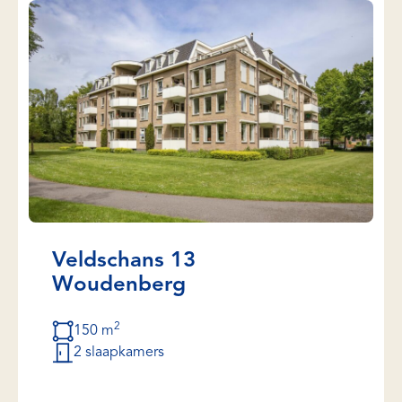
Veldschans 13
Woudenberg
2
150 m
2 slaapkamers