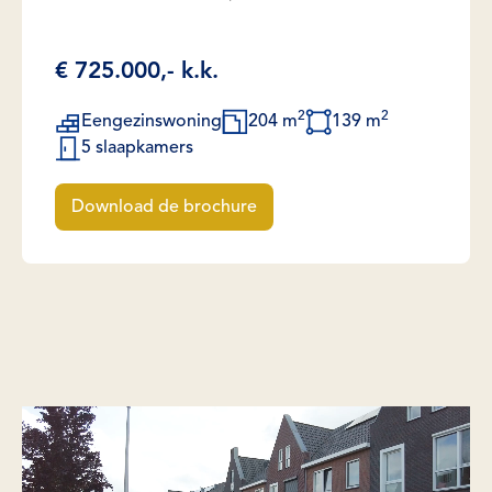
€ 725.000,- k.k.
2
2
Eengezinswoning
204 m
139 m
5 slaapkamers
Download de brochure