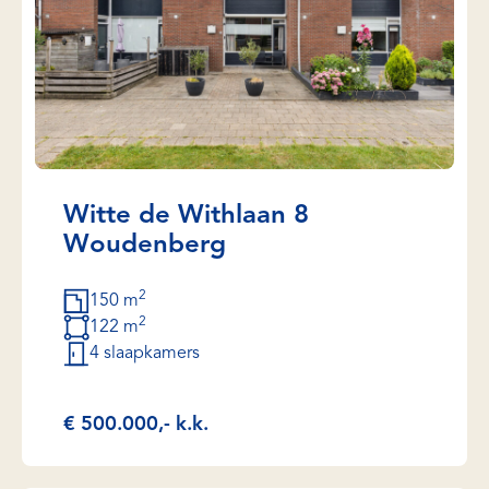
Witte de Withlaan 8
Woudenberg
2
150 m
2
122 m
4 slaapkamers
€ 500.000,- k.k.