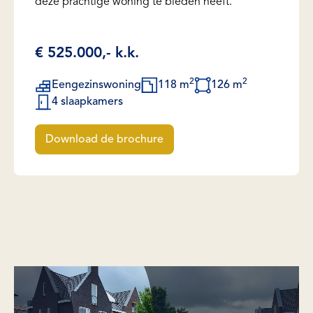
deze prachtige woning te bieden heeft.
€ 525.000,- k.k.
2
2
Eengezinswoning
118 m
126 m
4 slaapkamers
Download de brochure