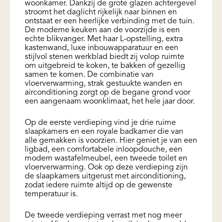
woonkamer. Dankzij de grote glazen achtergevel
stroomt het daglicht rijkelijk naar binnen en
ontstaat er een heerlijke verbinding met de tuin.
De moderne keuken aan de voorzijde is een
echte blikvanger. Met haar L-opstelling, extra
kastenwand, luxe inbouwapparatuur en een
stijlvol stenen werkblad biedt zij volop ruimte
om uitgebreid te koken, te bakken of gezellig
samen te komen. De combinatie van
vloerverwarming, strak gestuukte wanden en
airconditioning zorgt op de begane grond voor
een aangenaam woonklimaat, het hele jaar door.
Op de eerste verdieping vind je drie ruime
slaapkamers en een royale badkamer die van
alle gemakken is voorzien. Hier geniet je van een
ligbad, een comfortabele inloopdouche, een
modern wastafelmeubel, een tweede toilet en
vloerverwarming. Ook op deze verdieping zijn
de slaapkamers uitgerust met airconditioning,
zodat iedere ruimte altijd op de gewenste
temperatuur is.
De tweede verdieping verrast met nog meer