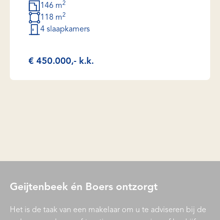
2
146 m
2
118 m
4 slaapkamers
€ 450.000,- k.k.
Geijtenbeek én Boers ontzorgt
Het is de taak van een makelaar om u te adviseren bij de