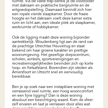
ruimte. Via de vaste trap bereik je de voorzolder
met dakraam en praktische bergruimte en de
witgoedopstelling. Daarnaast bevindt zich hier
een royale vierde slaapkamer. Door de fraaie
hoogte en het dakraam voelt deze kamer extra
ruim en licht aan, een ideale plek als slaapkamer,
werkruimte of hobbykamer.
Ook de ligging maakt deze woning bijzonder
aantrekkelijk. Woudenberg ligt aan de rand van
de prachtige Utrechtse Heuvelrug en staat
bekend om haar groene karakter en prettige
woonomgeving. Het gezellige dorpscentrum,
scholen, winkels, sportverenigingen en
recreatiemogelijkheden bevinden zich op korte
loop- en fietsafstand. Bovendien zijn steden als
Amersfoort en Utrecht snel en eenvoudig
bereikbaar.
Ben je op zoek naar een instapklare woning met
verrassend veel ruimte, een hoog wooncomfort
en een fijne ligging? Dan is deze woning
absoluut een bezichtiging waard. Kom de sfeer
zelf ervaren en laat je verrassen door alles wat