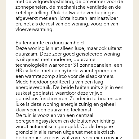
met de witgoedopstelling, de omvormer voor de
zonnepanelen, de mechanische ventilatie en de
ketelopstelling. Ook de tweede verdieping is
afgewerkt met een lichte houten laminaatvloer
en, net als de rest van de woning, voorzien van
vloerverwarming.
Buitenruimte en duurzaamheid
Deze woning is niet alleen luxe, maar ook uiterst
duurzaam. Deze zeer goed geïsoleerde woning
is uitgerust met moderne, duurzame
technologieën waaronder 31 zonnepanelen, een
HR cv-ketel met een hybride warmtepomp en
een warmtepomp airco voor de slaapkamers.
Mede hierdoor profiteert u van een laag
energieverbruik. De beide buitenunits zijn in een
suskast geplaatst, waardoor deze vrijwel
geruisloos functioneren. Zonder in te boeten aan
luxe is deze woning energie zuinig en geheel
klaar voor een duurzame toekomst.
De tuin is voorzien van een centraal
beregeningssysteem en de buitenverlichting
wordt automatisch geregeld. Op de begane
grond zijn alle ramen uitgerust met elektrisch
bedienbare screens, wat zorgt voor extra privacy