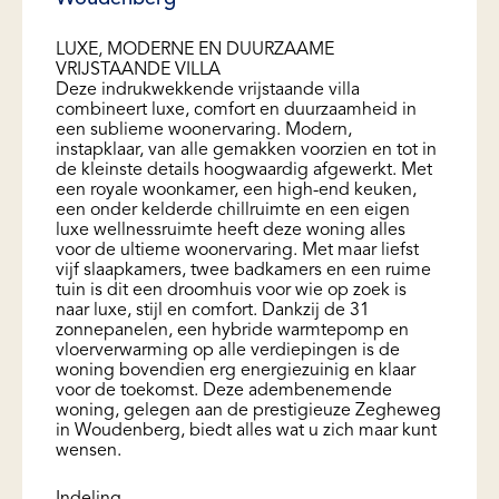
LUXE, MODERNE EN DUURZAAME
VRIJSTAANDE VILLA
Deze indrukwekkende vrijstaande villa
combineert luxe, comfort en duurzaamheid in
een sublieme woonervaring. Modern,
instapklaar, van alle gemakken voorzien en tot in
de kleinste details hoogwaardig afgewerkt. Met
een royale woonkamer, een high-end keuken,
een onder kelderde chillruimte en een eigen
luxe wellnessruimte heeft deze woning alles
voor de ultieme woonervaring. Met maar liefst
vijf slaapkamers, twee badkamers en een ruime
tuin is dit een droomhuis voor wie op zoek is
naar luxe, stijl en comfort. Dankzij de 31
zonnepanelen, een hybride warmtepomp en
vloerverwarming op alle verdiepingen is de
woning bovendien erg energiezuinig en klaar
voor de toekomst. Deze adembenemende
woning, gelegen aan de prestigieuze Zegheweg
in Woudenberg, biedt alles wat u zich maar kunt
wensen.