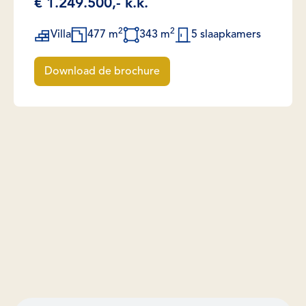
€ 1.249.500,- k.k.
2
2
Villa
477 m
343 m
5 slaapkamers
Download de brochure