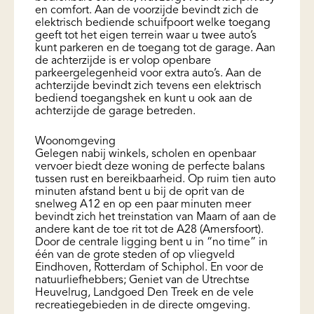
en comfort. Aan de voorzijde bevindt zich de
elektrisch bediende schuifpoort welke toegang
geeft tot het eigen terrein waar u twee auto’s
kunt parkeren en de toegang tot de garage. Aan
de achterzijde is er volop openbare
parkeergelegenheid voor extra auto’s. Aan de
achterzijde bevindt zich tevens een elektrisch
bediend toegangshek en kunt u ook aan de
achterzijde de garage betreden.
Woonomgeving
Gelegen nabij winkels, scholen en openbaar
vervoer biedt deze woning de perfecte balans
tussen rust en bereikbaarheid. Op ruim tien auto
minuten afstand bent u bij de oprit van de
snelweg A12 en op een paar minuten meer
bevindt zich het treinstation van Maarn of aan de
andere kant de toe rit tot de A28 (Amersfoort).
Door de centrale ligging bent u in “no time” in
één van de grote steden of op vliegveld
Eindhoven, Rotterdam of Schiphol. En voor de
natuurliefhebbers; Geniet van de Utrechtse
Heuvelrug, Landgoed Den Treek en de vele
recreatiegebieden in de directe omgeving.