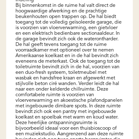
Indeling
Bij binnenkomst in de ruime hal valt direct de
hoogwaardige afwerking en de prachtige
beukenhouten open trappen op. De hal biedt
toegang tot de volledig geïsoleerde garage, die
is voorzien van vloerverwarming, een gietvloer
en een elektrisch bedienbare sectionaaldeur. In
de garage bevindt zich ook de waterontharder.
De hal geeft tevens toegang tot de ruime
voorraadkamer met optioneel over te nemen
Amerikaanse koelkast en in de hal bevindt zich
eveneens de meterkast. Ook de toegang tot de
toiletruimte bevindt zich in de hal, voorzien van
een duo-fresh systeem, toiletmeubel met
wasbak en handsfree kraan en afgewerkt met
stijlvolle beton ciré wanden. Verder leidt de hal
naar een onder kelderde chillruimte. Deze
comfortabele ruimte is voorzien van
vloerverwarming en akoestische plafondpanelen
met ingebouwde dimbare spots. In deze ruimte
bevindt zich ook een pantry met ingebouwde
koelkast en spoelbak met warm en koud water.
Deze heerlijke ontspanningsruimte is
bijvoorbeeld ideaal voor een thuisbioscoop of
een muziekstudio. Aangrenzend aan deze ruimte