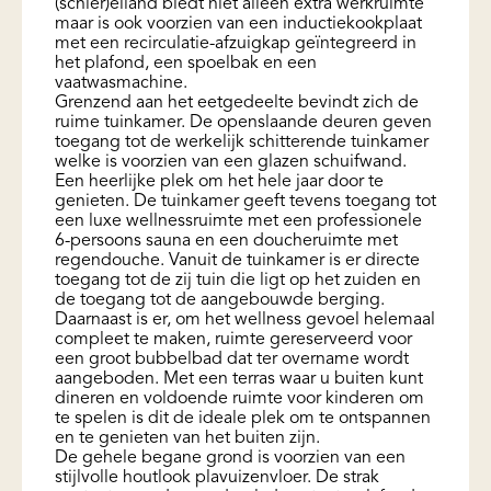
(schier)eiland biedt niet alleen extra werkruimte
maar is ook voorzien van een inductiekookplaat
met een recirculatie-afzuigkap geïntegreerd in
het plafond, een spoelbak en een
vaatwasmachine.
Grenzend aan het eetgedeelte bevindt zich de
ruime tuinkamer. De openslaande deuren geven
toegang tot de werkelijk schitterende tuinkamer
welke is voorzien van een glazen schuifwand.
Een heerlijke plek om het hele jaar door te
genieten. De tuinkamer geeft tevens toegang tot
een luxe wellnessruimte met een professionele
6-persoons sauna en een doucheruimte met
regendouche. Vanuit de tuinkamer is er directe
toegang tot de zij tuin die ligt op het zuiden en
de toegang tot de aangebouwde berging.
Daarnaast is er, om het wellness gevoel helemaal
compleet te maken, ruimte gereserveerd voor
een groot bubbelbad dat ter overname wordt
aangeboden. Met een terras waar u buiten kunt
dineren en voldoende ruimte voor kinderen om
te spelen is dit de ideale plek om te ontspannen
en te genieten van het buiten zijn.
De gehele begane grond is voorzien van een
stijlvolle houtlook plavuizenvloer. De strak