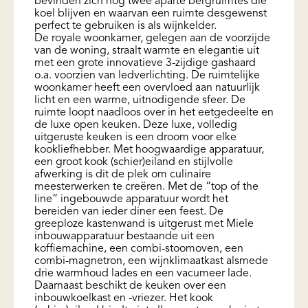
bevinden zich nog twee aparte bergruimtes die
koel blijven en waarvan een ruimte desgewenst
perfect te gebruiken is als wijnkelder.
De royale woonkamer, gelegen aan de voorzijde
van de woning, straalt warmte en elegantie uit
met een grote innovatieve 3-zijdige gashaard
o.a. voorzien van ledverlichting. De ruimtelijke
woonkamer heeft een overvloed aan natuurlijk
licht en een warme, uitnodigende sfeer. De
ruimte loopt naadloos over in het eetgedeelte en
de luxe open keuken. Deze luxe, volledig
uitgeruste keuken is een droom voor elke
kookliefhebber. Met hoogwaardige apparatuur,
een groot kook (schier)eiland en stijlvolle
afwerking is dit de plek om culinaire
meesterwerken te creëren. Met de “top of the
line” ingebouwde apparatuur wordt het
bereiden van ieder diner een feest. De
greeploze kastenwand is uitgerust met Miele
inbouwapparatuur bestaande uit een
koffiemachine, een combi-stoomoven, een
combi-magnetron, een wijnklimaatkast alsmede
drie warmhoud lades en een vacumeer lade.
Daarnaast beschikt de keuken over een
inbouwkoelkast en -vriezer. Het kook