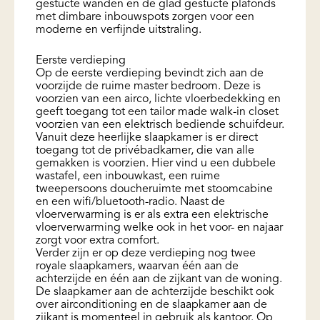
gestucte wanden en de glad gestucte plafonds
met dimbare inbouwspots zorgen voor een
moderne en verfijnde uitstraling.
Eerste verdieping
Op de eerste verdieping bevindt zich aan de
voorzijde de ruime master bedroom. Deze is
voorzien van een airco, lichte vloerbedekking en
geeft toegang tot een tailor made walk-in closet
voorzien van een elektrisch bediende schuifdeur.
Vanuit deze heerlijke slaapkamer is er direct
toegang tot de privébadkamer, die van alle
gemakken is voorzien. Hier vind u een dubbele
wastafel, een inbouwkast, een ruime
tweepersoons doucheruimte met stoomcabine
en een wifi/bluetooth-radio. Naast de
vloerverwarming is er als extra een elektrische
vloerverwarming welke ook in het voor- en najaar
zorgt voor extra comfort.
Verder zijn er op deze verdieping nog twee
royale slaapkamers, waarvan één aan de
achterzijde en één aan de zijkant van de woning.
De slaapkamer aan de achterzijde beschikt ook
over airconditioning en de slaapkamer aan de
zijkant is momenteel in gebruik als kantoor. Op