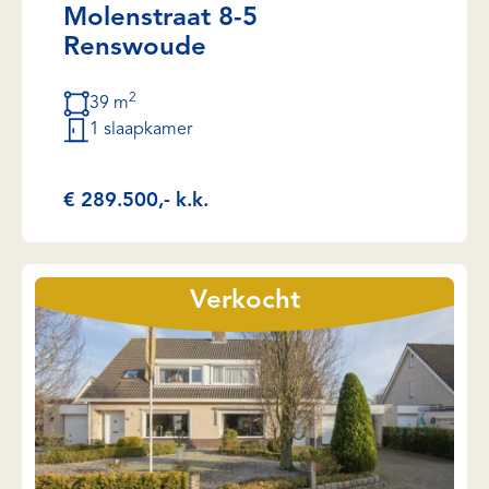
Molenstraat 8-5
Renswoude
2
39 m
1 slaapkamer
€ 289.500,- k.k.
Verkocht