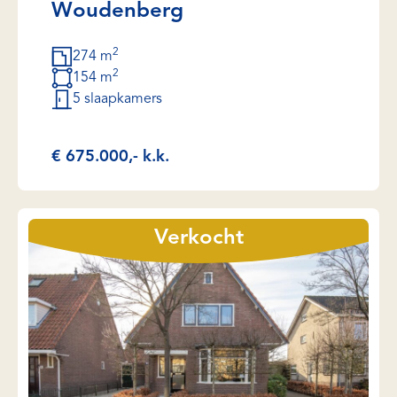
Woudenberg
2
274 m
2
154 m
5 slaapkamers
€ 675.000,- k.k.
Verkocht