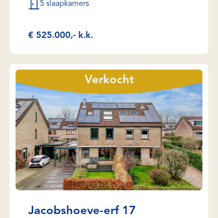
5 slaapkamers
€ 525.000,- k.k.
Verkocht
Jacobshoeve-erf 17