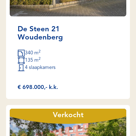
De Steen 21
Woudenberg
2
340 m
2
135 m
4 slaapkamers
€ 698.000,- k.k.
Verkocht