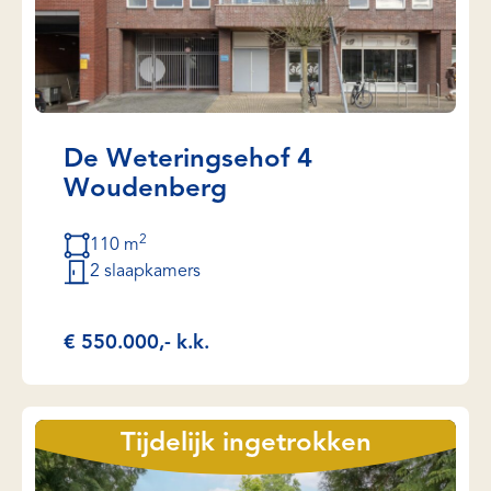
De Weteringsehof 4
Woudenberg
2
110 m
2 slaapkamers
€ 550.000,- k.k.
Tijdelijk ingetrokken