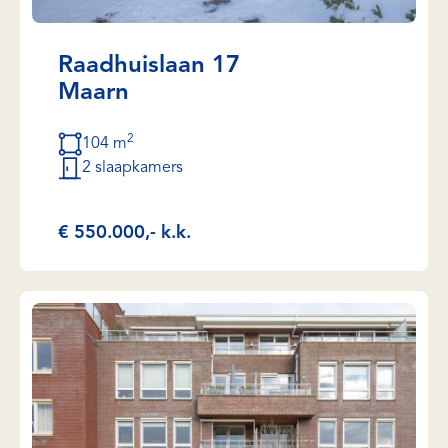
Raadhuislaan 17
Maarn
2
104 m
2 slaapkamers
€ 550.000,- k.k.