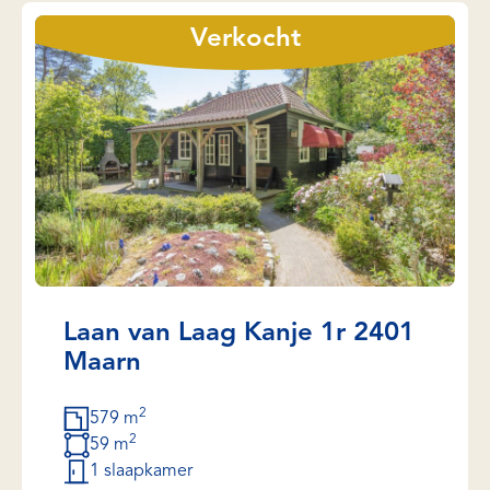
Verkocht
Laan van Laag Kanje 1r 2401
Maarn
2
579 m
2
59 m
1 slaapkamer