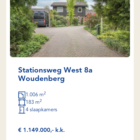
Stationsweg West 8a
Woudenberg
2
1.006 m
2
183 m
4 slaapkamers
€ 1.149.000,- k.k.