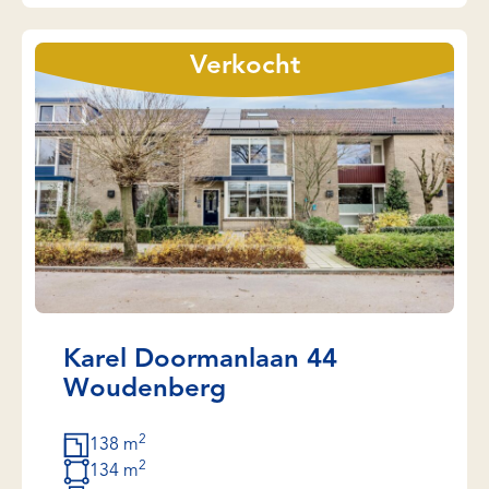
Verkocht
Karel Doormanlaan 44
Woudenberg
2
138 m
2
134 m