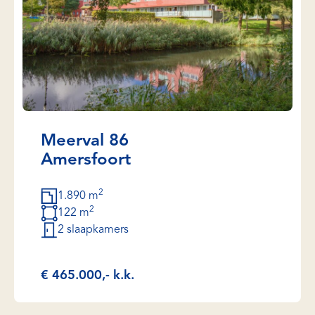
Meerval 86
Amersfoort
2
1.890 m
2
122 m
2 slaapkamers
€ 465.000,- k.k.