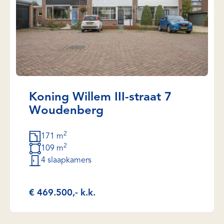
Koning Willem III-straat 7
Woudenberg
2
171 m
2
109 m
4 slaapkamers
€ 469.500,- k.k.