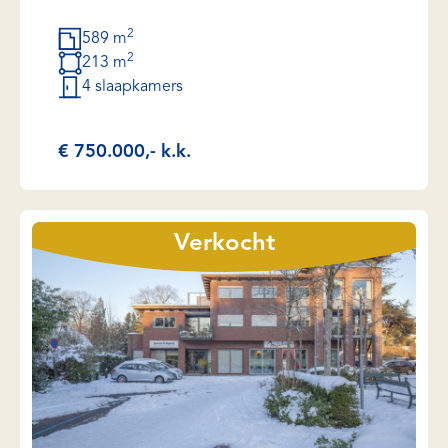
2
589 m
2
213 m
4 slaapkamers
€ 750.000,- k.k.
Verkocht