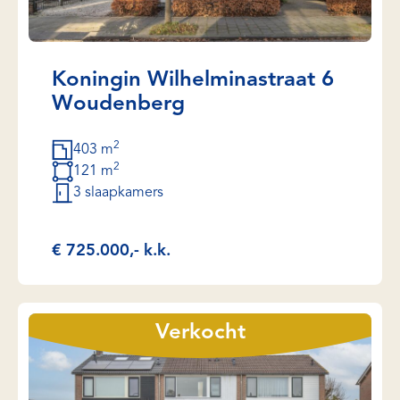
Koningin Wilhelminastraat 6
Woudenberg
2
403 m
2
121 m
3 slaapkamers
€ 725.000,- k.k.
Verkocht